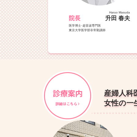
Haruo Masuda
院長
升田 春夫
医学博士･超音波専門医
東京大学医学部非常勤講師
産婦人科
女性の一