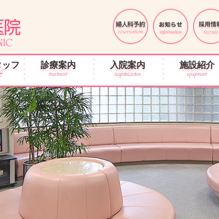
タッフ
診療案内
入院案内
施設紹介
ff
treatment
hospitalization
equipment