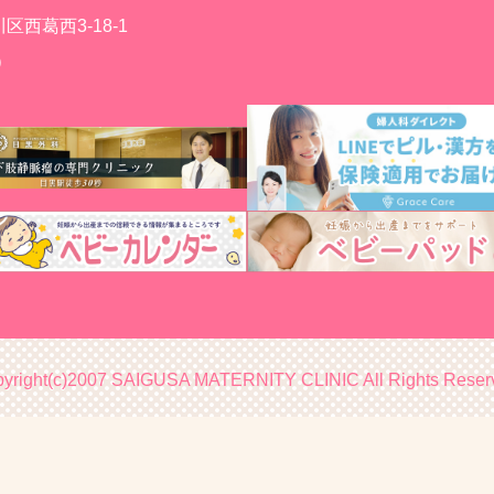
川区西葛西3-18-1
代）
yright(c)2007 SAIGUSA MATERNITY CLINIC All Rights Reser