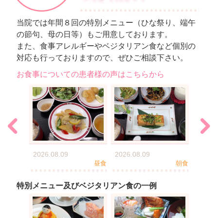
当院では年間８回の特別メニュー（ひな祭り、端午
の節句、母の日等）もご用意しております。
また、食事アレルギーやベジタリアン食など個別の
対応も行っておりますので、ぜひご相談下さい。
お食事についての患者様の声はこちらから
2026.08.09
2026.08.09
2026.0
夕食
昼食
朝食
特別メニュー及びベジタリアン食の一例