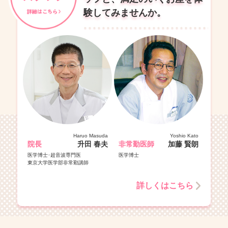
験してみませんか。
Haruo Masuda
Yoshio Kato
院長
升田 春夫
非常勤医師
加藤 賢朗
医学博士･超音波専門医
医学博士
東京大学医学部非常勤講師
詳しくはこちら