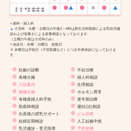
月・水・金 15：00〜18：00
火・土 14：00〜16：00
●
産科・婦人科
▲
小児科 火曜・土曜日の午後2～4時は新生児科医師による乳幼児健
診および栄養士による栄養相談となっております。
（土曜の午後は小児科のみ）
× 休診日：木曜・日曜日 祝祭日
※ 木曜日は手術日（子宮筋腫など）につき外来休診になっておりま
す。
妊娠の診断
不妊治療
各種分娩
婦人科相談
入院案内
生理相談
無痛分娩
ホルモン異常
各種産婦人科手術
更年期治療
助産師相談
避妊(法)相談
出産後の授乳サポート
ピル診療
妊婦定期検診
人工妊娠中絶
乳児健診・育児指導
予防接種