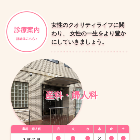
女性のクオリティライフに関
わり、 女性の一生をより豊か
にしていきましょう。
産科・婦人科
産科・婦人科
月
火
水
木
金
土
9：00〜12：00