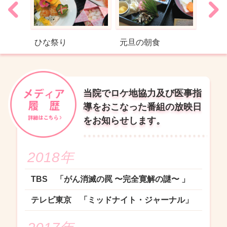
食
ひな祭り
元旦の朝食
クリ
当院でロケ地協力及び医事指
導をおこなった番組の放映日
をお知らせします。
2018年
TBS 「がん消滅の罠 〜完全寛解の謎〜 」
テレビ東京 「ミッドナイト・ジャーナル」